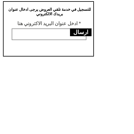
للتسجيل في خدمة تلقي العروض يرجى ادخال عنوان
بريدك الالكتروني
ادخل عنوان البريد الاكتروني هنا
ارسال
عناويننا
الفرع الرئيسي /تركيا -سامسون- يني محله