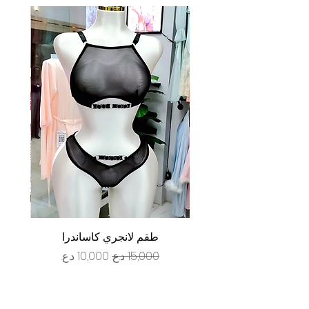
طقم لانجري كاساندرا
سعر عادي
سعر البيع