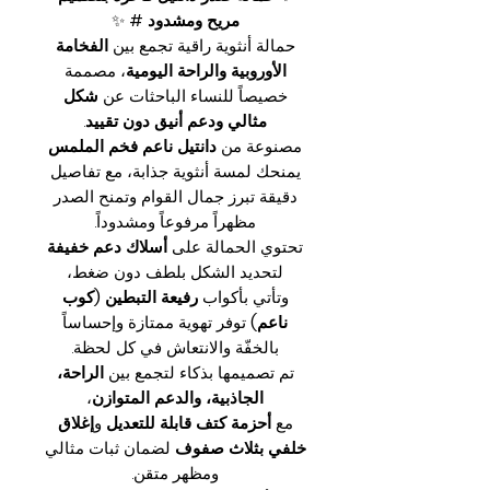
مريح ومشدود #
✨
حمالة أنثوية راقية تجمع بين
الفخامة
الأوروبية والراحة اليومية
، مصممة
خصيصاً للنساء الباحثات عن
شكل
مثالي ودعم أنيق دون تقييد
.
مصنوعة من
دانتيل ناعم فخم الملمس
يمنحك لمسة أنثوية جذابة، مع تفاصيل
دقيقة تبرز جمال القوام وتمنح الصدر
مظهراً مرفوعاً ومشدوداً.
تحتوي الحمالة على
أسلاك دعم خفيفة
لتحديد الشكل بلطف دون ضغط،
وتأتي بأكواب
رفيعة التبطين (كوب
ناعم)
توفر تهوية ممتازة وإحساساً
بالخفّة والانتعاش في كل لحظة.
تم تصميمها بذكاء لتجمع بين
الراحة،
الجاذبية، والدعم المتوازن
،
مع
أحزمة كتف قابلة للتعديل
و
إغلاق
خلفي بثلاث صفوف
لضمان ثبات مثالي
ومظهر متقن.