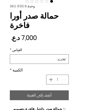
وحدة SKU: R30.9
حمالة صدر أورا
فاخرة
السع
القياس
*
الكمية
*
أضِف إلى العربة
✨
حمالة صدر دانتيل فاخرة بتصميم