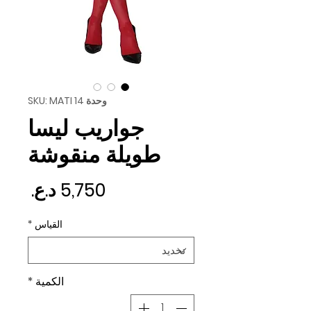
وحدة SKU: MATI 14
جواريب ليسا
طويلة منقوشة
السع
القياس
*
الكمية
*