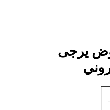
وض يرجى
روني