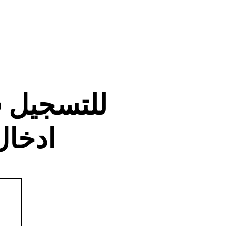
للتسجيل 
ادخال