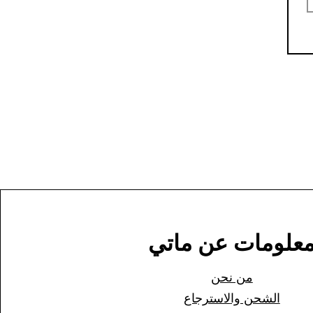
علومات عن ماتي
من نحن
الشحن وا
لاسترجاع