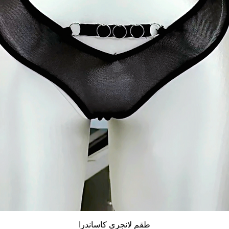
العرض السريع
طقم لانجري كاساندرا