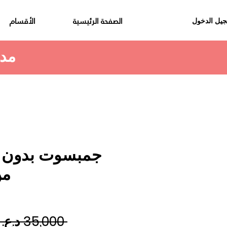
الصفحة الرئيسية
الأقسام
يل الدخول
مدة استلام الطلب هي 48 الى 72 ساعة
جمبسوت بدون ا
من
 ‏35,000 د.ع.‏ 