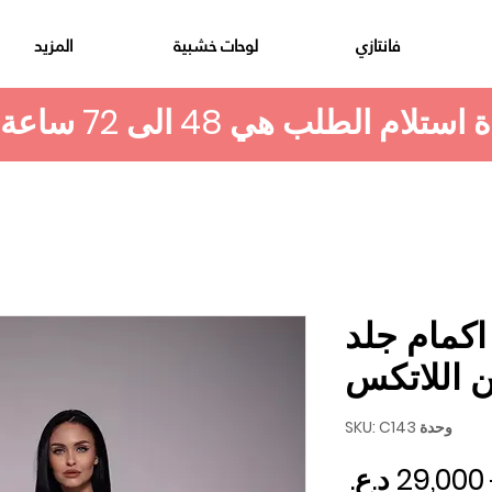
فانتازي
لوحات خشبية
المزيد
كمام جلد
 اللاتكس
وحدة SKU: C143
سعر عادي
سعر البيع