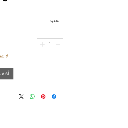
تحديد
لا يت
أضِف 