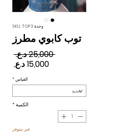
وحدة SKU: TOP3
توب كابوي مطرز
سعر 
 ‏25,000 د.ع.‏ 
سعر ا
القياس
*
الكمية
*
غير متوفر