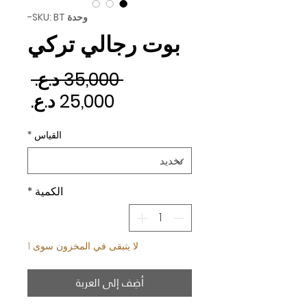
وحدة SKU: BT-
بوت رجالي تركي
سعر 
 ‏35,000 د.ع.‏ 
سعر ا
القياس
*
الكمية
*
لا يتبقى في المخزون سوى 1
أضِف إلى العربة