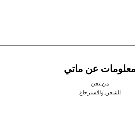
علومات عن ماتي
من نحن
الشحن وا
لاسترجاع