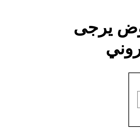
وض يرجى
روني