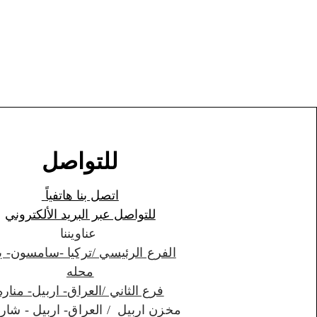
للتواصل
اتصل بنا هاتفياً
للتواصل عبر البريد الألكتروني
عناويننا
الفرع الرئيسي /تركيا -سامسون- ي
محله
فرع الثاني /العراق- اربيل- مناره
مخزن اربيل / العراق- اربيل - شارواني