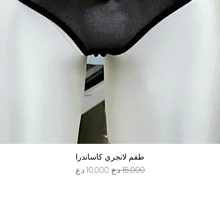
العرض السريع
طقم لانجري كاساندرا
سعر عادي
سعر البيع