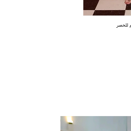
م للخصر