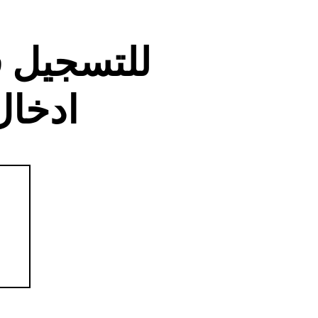
للتسجيل 
ادخال