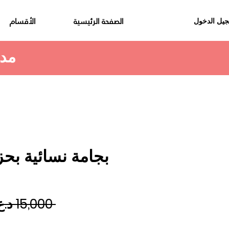
الصفحة الرئيسية
الأقسام
يل الدخول
مدة استلام الطلب هي 48 الى 72 ساعة
بجامة نسائية بح
 ‏15,000 د.ع.‏ 