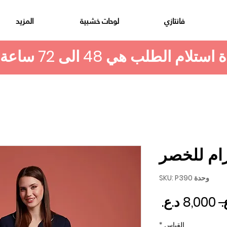
فانتازي
لوحات خشبية
المزيد
زام للخصر
وحدة SKU: P390
سعر عادي
سعر البيع
القياس
*