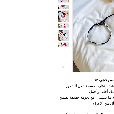
جسم يحچي
🍓
د النظر، لمسة تشعل الشعور،
ك أحلى وأجمل.
ة ما تننسى، مع نعومة خفيفة تضمن
ل من الإغراء.
: