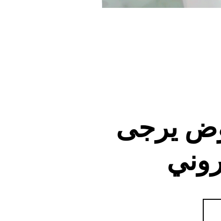
وض يرجى
روني