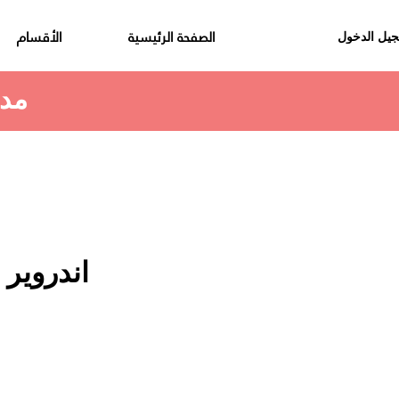
الصفحة الرئيسية
الأقسام
يل الدخول
مدة استلام الطلب هي 48 الى 72 ساعة
اندروير م