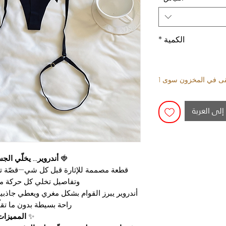
الكمية
*
بقى في المخزون سوى 1
إلى العربة
🍓
أندروير… يخلّي ال
قطعة مصممة للإثارة قبل كل شي—قصّة تش
وتفاصيل تخلي كل حركة من
أندروير يبرز القوام بشكل مغري ويعطي جاذبي
راحة بسيطة بدون ما تقلّ
✨
المميزات