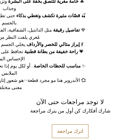
🔥
خامة مغرية تلتصق بخفّة على البشرة
وتزيد
وجذاب.
🍒
قصّات مثيرة تكشف وتغطي بذكاء
حتى تطيح
بالجسم.
🌹
تفاصيل رقيقة
مثل الدانتيل، الشفافية، ال
مُغري يلفت النظر من
💃
إبراز مثالي للخصر والأرداف
يخلي الجسم ي
💗
راحة خفيفة من بطانة قطنية
تحافظ على ال
الإحساس المث
✨
مناسب للحظات الخاصة
… أو لكل يوم إذا
الملابس.
💞 الأندروير هنا مو مجرد قطعة—هو شعور إثار
معنى مختلف
لا توجد مراجعات حتى الآن
شارك أفكارك. كن أول من يترك مراجعة.
اترك مراجعة