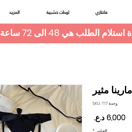
فانتازي
لوحات خشبية
المزيد
ارينا مثير
وحدة SKU: T17
السعر
القياس
*