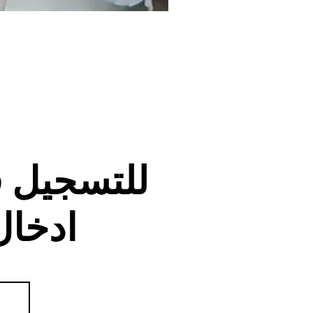
للتسجيل 
ادخال