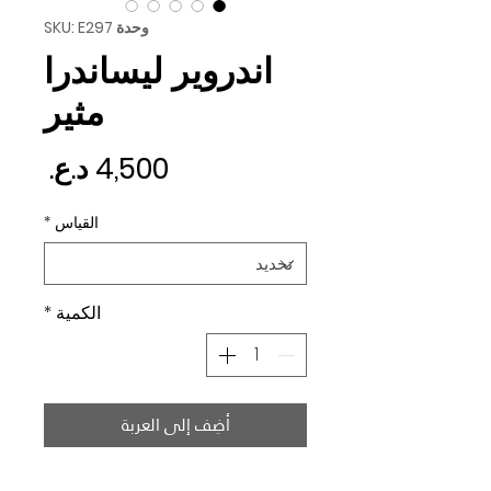
وحدة SKU: E297
اندروير ليساندرا
مثير
السع
القياس
*
الكمية
*
أضِف إلى العربة