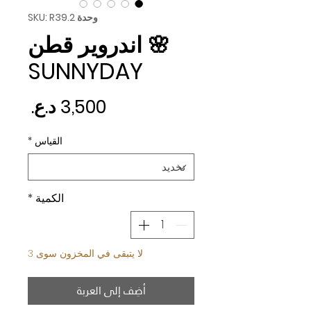
وحدة SKU: R39.2
🌸 اندروير قطن
SUNNYDAY
السع
القياس
*
الكمية
*
لا يتبقى في المخزون سوى 3
أضِف إلى العربة