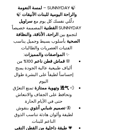
🍃
SUNNYDAY – لمسة النعومة
والراحة اليومية للبنات الأنيقات
🍃
دلّلي نفسك كل يوم مع
سراويل
SUNNYDAY القطنية
المصممة خصيصاً
لتجمع بين
الراحة، الأناقة، والنظافة
الصحية
بأسلوب بسيط وجميل يناسب
الفتيات العصريات والطالبات.
✨
المواصفات والمميزات:
🌸
قماش قطن ناعم 100%
من
ألياف طبيعية عالية الجودة يمنح
إحساساً لطيفاً على البشرة طوال
اليوم.
💨
透气 وتهوية ممتازة
تمنع التعرّق
وتحافظ على الجفاف والانتعاش
حتى في الأيام الحارة.
🦋
تصميم شبابي أنثوي
بنقوش
لطيفة وألوان هادئة تناسب الذوق
الناعم للبنات.
💗
طبقة داخلية من القطن النقي