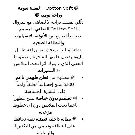
🍃
Cotton Soft – لمسة نعومة
وراحة يومية 🍃
دلّلي نفسك براحة لا تُضاهى مع
سروال
Cotton Soft القطني
المصمم
خصيصاً ليجمع بين
الأنوثة، الانسيابية،
والنظافة الصحية
.
قطعة مثالية تمنحك ثقة وراحة طوال
اليوم بفضل خامتها الفاخرة وتصميمها
الخفي الذي لا يترك أثراً تحت الملابس.
✨
المميزات:
🌸 مصنوع من
قطن طبيعي ناعم
100%
يمنح إحساساً لطيفاً وآمناً
على البشرة الحساسة.
💨
تصميم بدون خياطة
يمنح مظهراً
ناعماً تحت الملابس دون أي خطوط
مزعجة.
💗
بطانة داخلية قطنية نقية
تحافظ
على النظافة وتحمي من البكتيريا
والرطوبة.