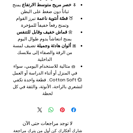
🌷
خصر مريح متوسط الارتفاع
يمنح
ثباتاً دون ضغط على البطن.
🍑
قصّة أنثوية ناعمة
تبرز القوام
وتمنح رفعاً خفيفاً للمؤخرة.
🌼
قماش خفيف وقابل للتنفس
يمنح انتعاشاً يدوم طوال اليوم.
🎀
ألوان هادئة وجميلة
تضيف لمسة
من الرقة والصفاء إلى ملابسك
الداخلية.
🧺 مثالية للاستخدام اليومي، سواء
في المنزل أو أثناء الدراسة أو العمل.
💞
Cotton Soft
… قطعة واحدة تكفي
لتشعري بالراحة، الأنوثة، والثقة في كل
لحظة.
لا توجد مراجعات حتى الآن
شارك أفكارك. كن أول من يترك مراجعة.