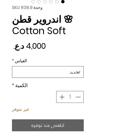
وحدة SKU: R39.9
🌸 اندروير قطن
Cotton Soft
السع
القياس
*
الكمية
*
غير متوفر
ابلغني عند توفره