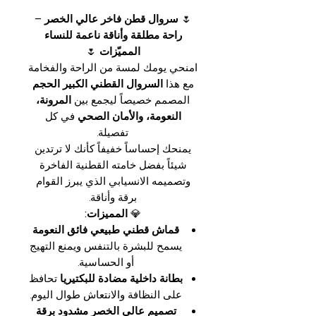
🌷
سروال قطن فاخر عالي الخصر –
راحة مطلقة وأناقة ناعمة للنساء
المميّزات
🌷
امنحي يومك لمسة من الراحة والفخامة
مع هذا
السروال القطني الكبير الحجم
المصمم خصيصاً ليجمع بين
المرونة،
النعومة، والأمان الصحي
في كل
تفصيلة.
يمنحك إحساساً خفيفاً كأنك لا ترتدين
شيئاً بفضل خامته القطنية الفاخرة
وتصميمه الانسيابي الذي يبرز القوام
برقة وأناقة.
💎
المميزات:
قماش قطني طبيعي فائق النعومة
يسمح للبشرة بالتنفس ويمنع التهيج
أو الحساسية.
بطانة داخلية مضادة للبكتيريا
تحافظ
على النظافة والانتعاش طوال اليوم.
تصميم عالي الخصر مشدود برقة