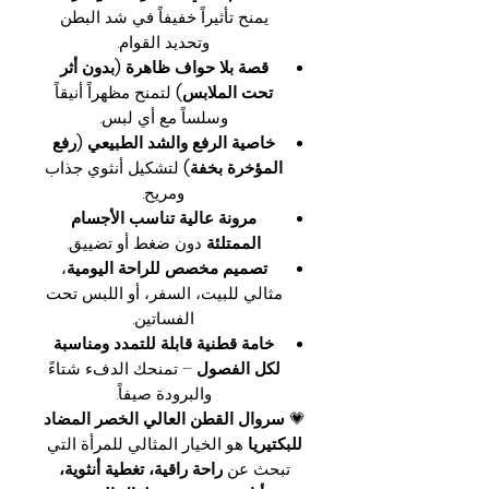
يمنح تأثيراً خفيفاً في شد البطن
وتحديد القوام.
قصة بلا حواف ظاهرة (بدون أثر
تحت الملابس)
لتمنح مظهراً أنيقاً
وسلساً مع أي لبس.
خاصية الرفع والشد الطبيعي (رفع
المؤخرة بخفة)
لتشكيل أنثوي جذاب
ومريح.
مرونة عالية تناسب الأجسام
الممتلئة
دون ضغط أو تضييق.
تصميم مخصص للراحة اليومية
،
مثالي للبيت، السفر، أو اللبس تحت
الفساتين.
خامة قطنية قابلة للتمدد ومناسبة
لكل الفصول
– تمنحك الدفء شتاءً
والبرودة صيفاً.
💗
سروال القطن العالي الخصر المضاد
للبكتيريا
هو الخيار المثالي للمرأة التي
تبحث عن
راحة راقية، تغطية أنثوية،