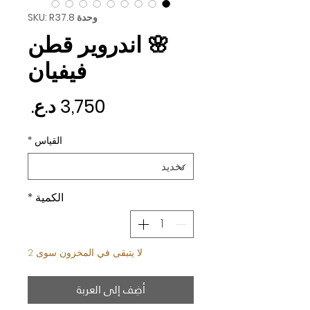
وحدة SKU: R37.8
🌸 اندروير قطن
فيفيان
السع
القياس
*
الكمية
*
لا يتبقى في المخزون سوى 2
أضِف إلى العربة