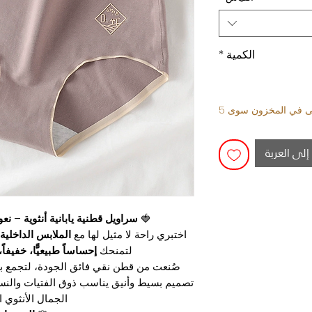
الكمية
*
قى في المخزون سوى 5
إلى العربة
🍓
سراويل قطنية يابانية أنثوية – نع
اختبري راحة لا مثيل لها مع
الملابس الداخلية ا
لتمنحك
إحساساً طبيعيًّا، خفيفاً،
صُنعت من قطن نقي فائق الجودة، لتجمع ب
تصميم بسيط وأنيق يناسب ذوق الفتيات والنسا
الجمال الأنثوي ا