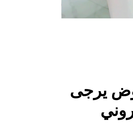
وض يرجى
روني