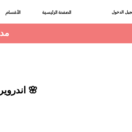
الصفحة الرئيسية
الأقسام
يل الدخول
مدة استلام الطلب هي 48 الى 72 ساعة
🌸 اندروير