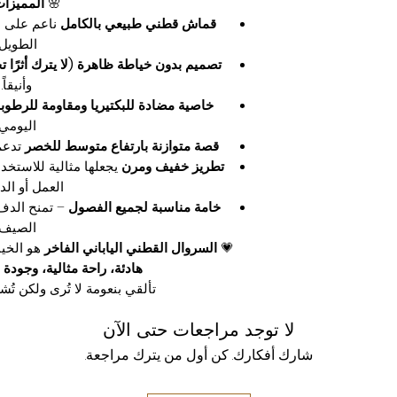
🌸
المميزات
قماش قطني طبيعي بالكامل
ناعم على ا
الطويل.
تصميم بدون خياطة ظاهرة (لا يترك أثرًا 
وأنيقاً.
خاصية مضادة للبكتيريا ومقاومة للرطوب
اليومي.
قصة متوازنة بارتفاع متوسط للخصر
تدعم
تطريز خفيف ومرن
يجعلها مثالية للاستخدا
العمل أو الد
خامة مناسبة لجميع الفصول
– تمنح الدفء
الصيف.
💗
السروال القطني الياباني الفاخر
هو الخي
هادئة، راحة مثالية، وجودة 
تألقي بنعومة لا تُرى ولكن تُش
لا توجد مراجعات حتى الآن
شارك أفكارك. كن أول من يترك مراجعة.