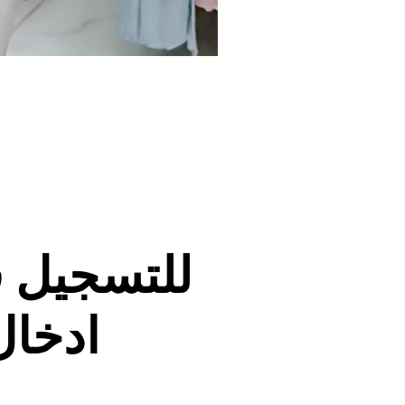
للتسجيل 
ادخال