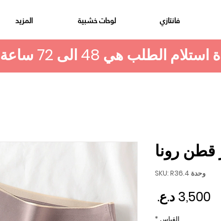
فانتازي
لوحات خشبية
المزيد
 قطن رونا
وحدة SKU: R36.4
السعر
القياس
*