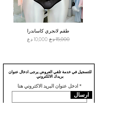
طقم لانجري كاساندرا
سعر عادي
سعر البيع
للتسجيل في خدمة تلقي العروض يرجى ادخال عنوان
بريدك الالكتروني
ادخل عنوان البريد الاكتروني هنا
ارسال