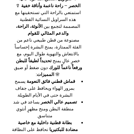
الخصر – راحة ناعمة وأناقة خفية
👙
استمتعي بالراحة التي تستحقينها مع
هذه السراويل النسائية القطنية
المصممة لتجمع بين
الأنوثة، الراحة،
والدعم المثالي للقوام
.
مصنوعة من قطن طبيعي ناعم من
الفئة الممتازة، يمنح البشرة إحساساً
بالانتعاش والتهوية طوال اليوم، مع
خصرٍ عالٍ يمنح
تحديداً لطيفاً للبطن
ورفعاً ناعماً للورك
دون ضغط أو ضيق.
🌸
المميزات:
قماش قطني فائق النعومة
يسمح
بمرور الهواء ويحافظ على جفاف
البشرة حتى في الأيام الطويلة.
تصميم عالي الخصر
يساعد في شد
منطقة البطن ومنح مظهرٍ أنثوي
متناسق.
بطانة قطنية داخلية مع خاصية
مضادة للبكتيريا
تحافظ على النظافة