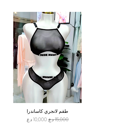
طقم لانجري كاساندرا
سعر عادي
سعر البيع