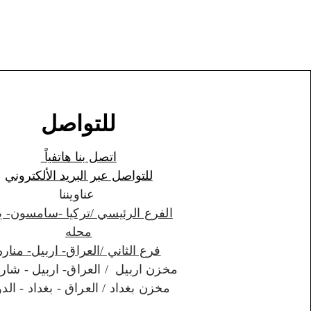
للتواصل
اتصل بنا هاتفياً
للتواصل عبر البريد الألكتروني
عناويننا
الفرع الرئيسي /تركيا -سامسون- ي
محله
فرع الثاني /العراق- اربيل- مناره
مخزن اربيل / العراق- اربيل - شارواني
مخزن بغداد / العراق - بغداد - الدورة