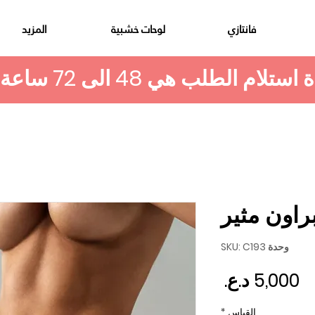
فانتازي
لوحات خشبية
المزيد
براون مثير
وحدة SKU: C193
السعر
القياس
*