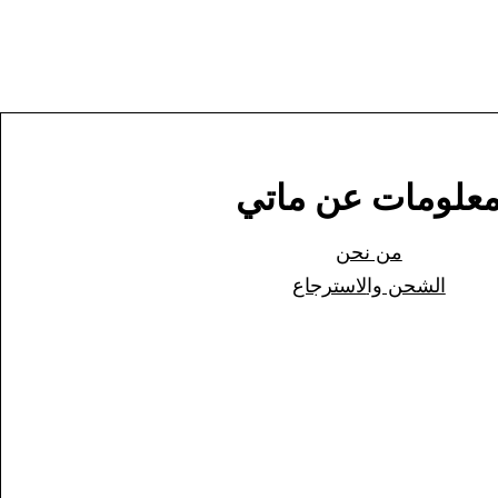
علومات عن ماتي
من نحن
الشحن وا
لاسترجاع