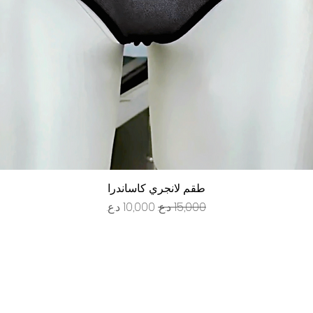
العرض السريع
طقم لانجري كاساندرا
سعر عادي
سعر البيع