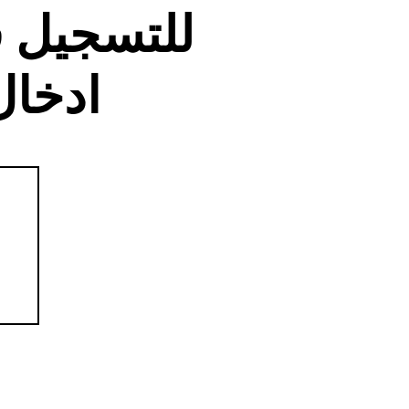
للتسجيل 
ادخال