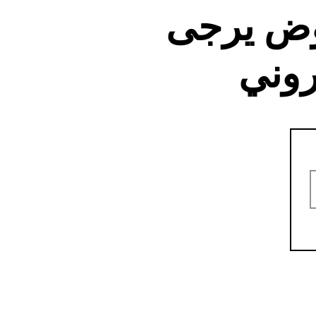
وض يرجى
روني