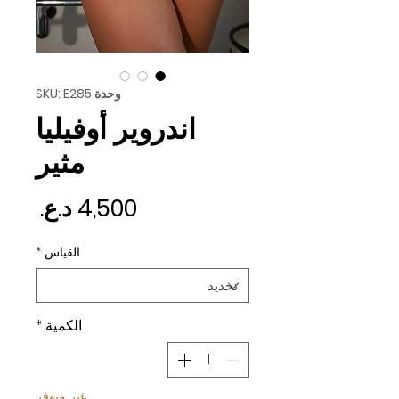
وحدة SKU: E285
اندروير أوفيليا
مثير
السع
القياس
*
الكمية
*
غير متوفر