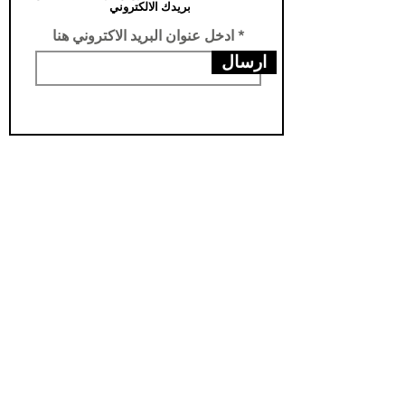
بريدك الالكتروني
ادخل عنوان البريد الاكتروني هنا
ارسال
عناويننا
الفرع الرئيسي /تركيا -سامسون- يني محله
فرع الثاني /العراق- اربيل- مناره
مخزن اربيل / العراق- اربيل - شارواني
مخزن بغداد / العراق - بغداد - الدورة