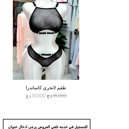
طقم لانجري كاساندرا
سعر عادي
سعر البيع
للتسجيل في خدمة تلقي العروض يرجى ادخال عنوان