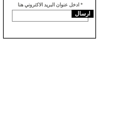
ادخل عنوان البريد الاكتروني هنا
ارسال
عناويننا
الفرع الرئيسي /تركيا -سامسون- يني محله
فرع الثاني /العراق- اربيل- مناره
مخزن اربيل / العراق- اربيل - شارواني
مخزن بغداد / العراق - بغداد - الدورة