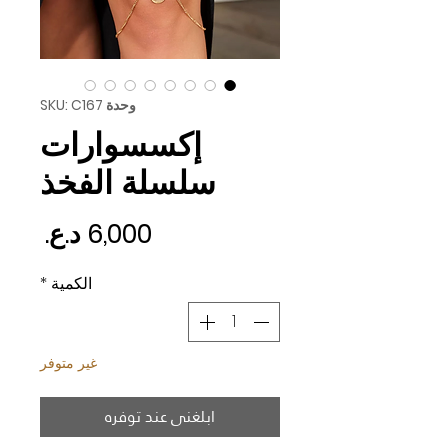
وحدة SKU: C167
إكسسوارات
سلسلة الفخذ
السع
الكمية
*
غير متوفر
ابلغني عند توفره