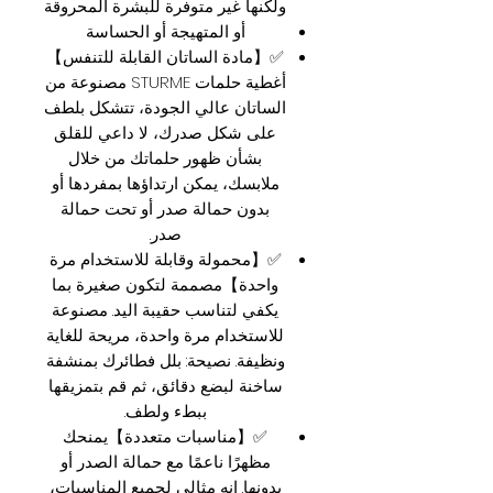
ولكنها غير متوفرة للبشرة المحروقة
أو المتهيجة أو الحساسة
✅【مادة الساتان القابلة للتنفس】
أغطية حلمات STURME مصنوعة من
الساتان عالي الجودة، تتشكل بلطف
على شكل صدرك، لا داعي للقلق
بشأن ظهور حلماتك من خلال
ملابسك، يمكن ارتداؤها بمفردها أو
بدون حمالة صدر أو تحت حمالة
صدر.
✅【محمولة وقابلة للاستخدام مرة
واحدة】مصممة لتكون صغيرة بما
يكفي لتناسب حقيبة اليد. مصنوعة
للاستخدام مرة واحدة، مريحة للغاية
ونظيفة. نصيحة: بلل فطائرك بمنشفة
ساخنة لبضع دقائق، ثم قم بتمزيقها
ببطء ولطف.
✅【مناسبات متعددة】يمنحك
مظهرًا ناعمًا مع حمالة الصدر أو
بدونها. إنه مثالي لجميع المناسبات،