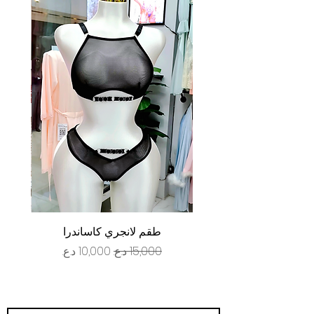
طقم لانجري كاساندرا
سعر عادي
سعر البيع