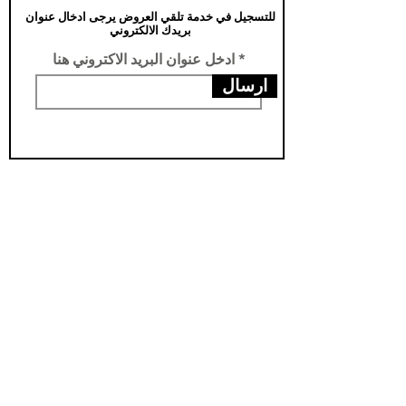
للتسجيل في خدمة تلقي العروض يرجى ادخال عنوان
بريدك الالكتروني
ادخل عنوان البريد الاكتروني هنا
ارسال
عناويننا
الفرع الرئيسي /تركيا -سامسون- يني محله
فرع الثاني /العراق- اربيل- مناره