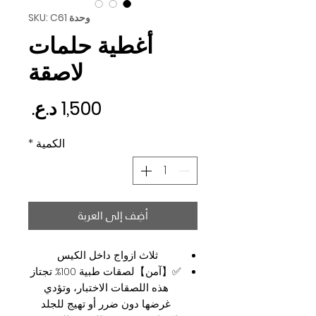
وحدة SKU: C61
أغطية حلمات
لاصقة
السع
الكمية
*
أضِف إلى العربة
ثلاث ازواج داخل الكيس
✅【آمن】لصقات طبية 100%. تجتاز
هذه اللصقات الاختبار، وتؤدي
غرضها دون ضرر أو تهيج للجلد