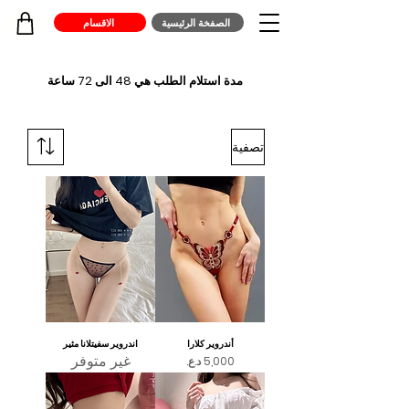
الصفخة الرئيسية
الاقسام
مدة استلام الطلب هي 48 الى 72 ساعة
تصفية
أندروير كلارا
اندروير سفيتلانا مثير
غير متوفر
السعر