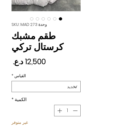
وحدة SKU: MAD 273
طقم مشبك
كرستال تركي
السع
القياس
*
الكمية
*
غير متوفر