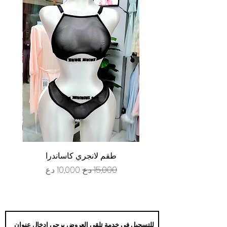
طقم لانجري كاساندرا
سعر عادي
سعر البيع
للتسجيل في خدمة تلقي العروض يرجى ادخال عنوان