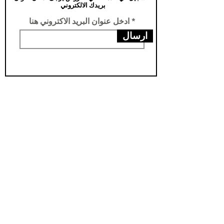
بريدك الالكتروني
ادخل عنوان البريد الاكتروني هنا
ارسال
عناويننا
الفرع الرئيسي /تركيا -سامسون- يني محله
فرع الثاني /العراق- اربيل- مناره
مخزن اربيل / العراق- اربيل - شارواني
مخزن بغداد / العراق - بغداد - الدورة