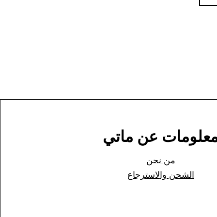
علومات عن ماتي
من نحن
الشحن وا
لاسترجاع