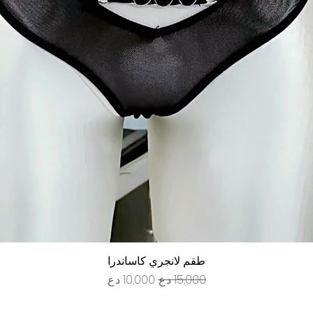
العرض السريع
طقم لانجري كاساندرا
سعر عادي
سعر البيع