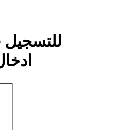
للتسجيل 
ادخال