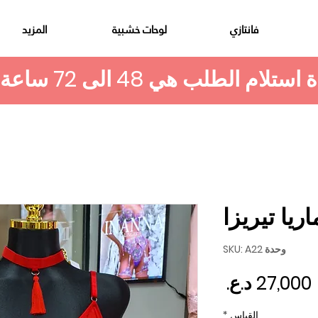
فانتازي
لوحات خشبية
المزيد
يا تيريزا
وحدة SKU: A22
السعر
القياس
*