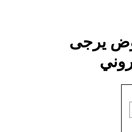
وض يرجى
روني