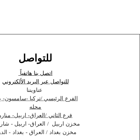
للتواصل
اتصل بنا هاتفياً
للتواصل عبر البريد الألكتروني
عناويننا
الفرع الرئيسي /تركيا -سامسون- ي
محله
فرع الثاني /العراق- اربيل- مناره
مخزن اربيل / العراق- اربيل - شارواني
مخزن بغداد / العراق - بغداد - الدورة