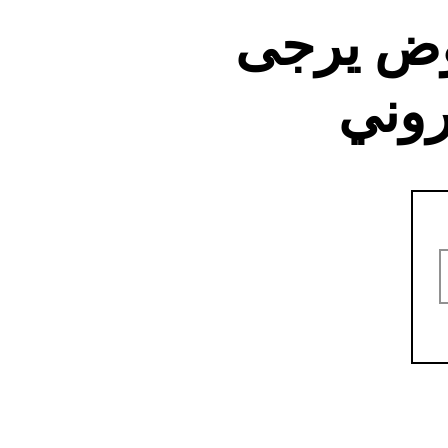
وض يرجى
روني