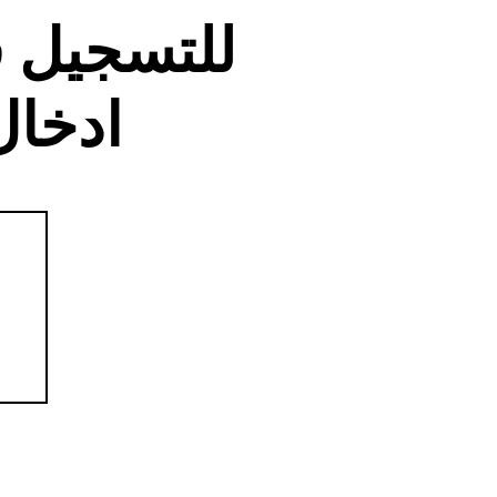
للتسجيل 
ادخال