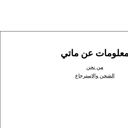
علومات عن ماتي
من نحن
الشحن وا
لاسترجاع