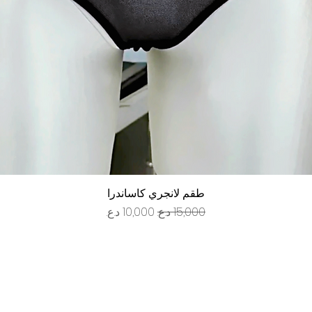
العرض السريع
طقم لانجري كاساندرا
سعر عادي
سعر البيع