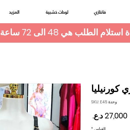
فانتازي
لوحات خشبية
المزيد
 كورنيليا
وحدة SKU: E45
السعر
القياس
*