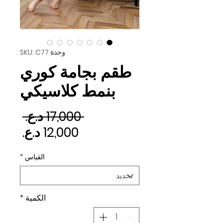
وحدة SKU: C77
طقم بجامة كوري
بنمط كلاسيكي
سعر 
 ‏17,000 د.ع.‏ 
سعر ا
القياس
*
الكمية
*