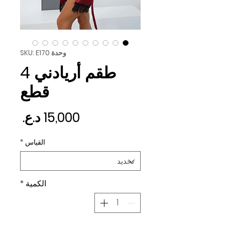
وحدة SKU: E170
طقم أريادني 4
قطع
السع
القياس
*
الكمية
*