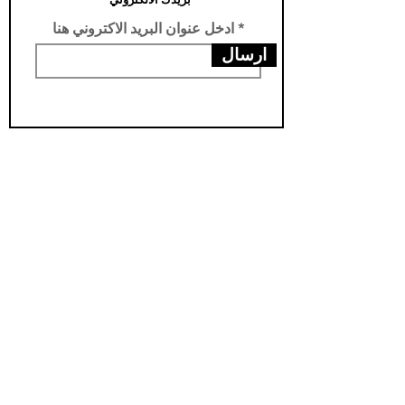
ادخل عنوان البريد الاكتروني هنا
ارسال
عناويننا
الفرع الرئيسي /تركيا -سامسون- يني محله
فرع الثاني /العراق- اربيل- مناره
مخزن اربيل / العراق- اربيل - شارواني
مخزن بغداد / العراق - بغداد - الدورة