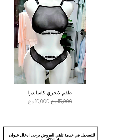
طقم لانجري كاساندرا
سعر عادي
سعر البيع
للتسجيل في خدمة تلقي العروض يرجى ادخال عنوان
بريدك الالكتروني