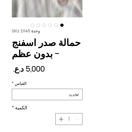
وحدة SKU: D145
حمالة صدر اسفنج
- بدون عظم
السع
القياس
*
الكمية
*