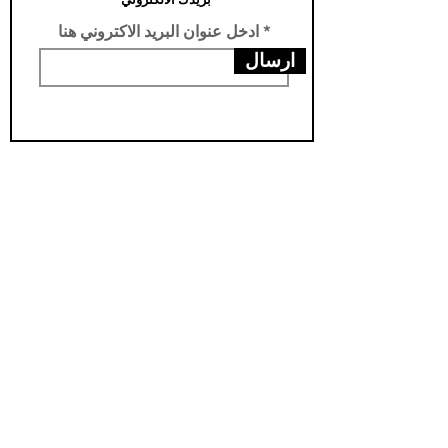
ادخل عنوان البريد الاكتروني هنا
ارسال
عناويننا
الفرع الرئيسي /تركيا -سامسون- يني محله
فرع الثاني /العراق- اربيل- مناره
مخزن اربيل / العراق- اربيل - شارواني
مخزن بغداد / العراق - بغداد - الدورة