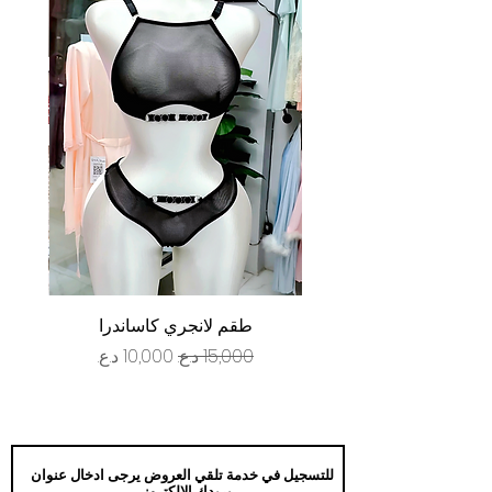
طقم لانجري كاساندرا
سعر عادي
سعر البيع
للتسجيل في خدمة تلقي العروض يرجى ادخال عنوان
بريدك الالكتروني