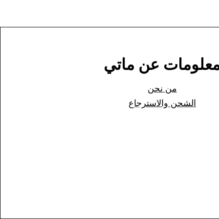
علومات عن ماتي
من نحن
الشحن وا
لاسترجاع