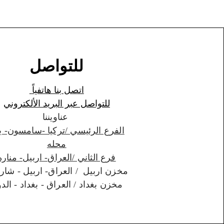
للتواصل
اتصل بنا هاتفياً
للتواصل عبر البريد الألكتروني
عناويننا
الفرع الرئيسي /تركيا -سامسون- ي
محله
فرع الثاني /العراق- اربيل- مناره
مخزن اربيل / العراق- اربيل - شارواني
مخزن بغداد / العراق - بغداد - الدورة