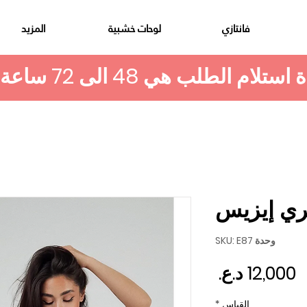
فانتازي
لوحات خشبية
المزيد
ري إيزيس
وحدة SKU: E87
السعر
القياس
*