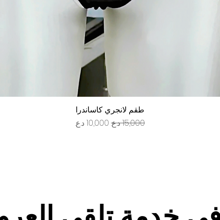
العرض السريع
طقم لانجري كاساندرا
سعر عادي
سعر البيع
في خدمة تلقي العر