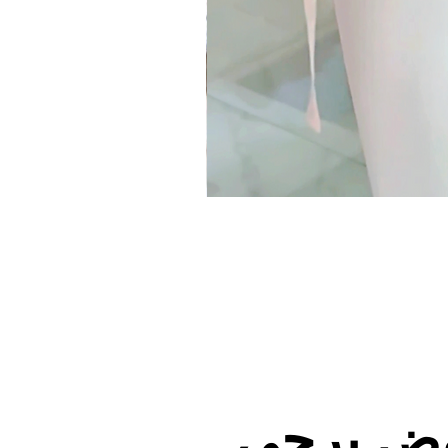
وض يرجى