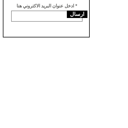
ادخل عنوان البريد الاكتروني هنا
ارسال
عناويننا
الفرع الرئيسي /تركيا -سامسون- يني محله
فرع الثاني /العراق- اربيل- مناره
مخزن اربيل / العراق- اربيل - شارواني
مخزن بغداد / العراق - بغداد - الدورة