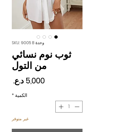
وحدة SKU: 9005 B
ثوب نوم نسائي
من التول
السع
الكمية
*
غير متوفر