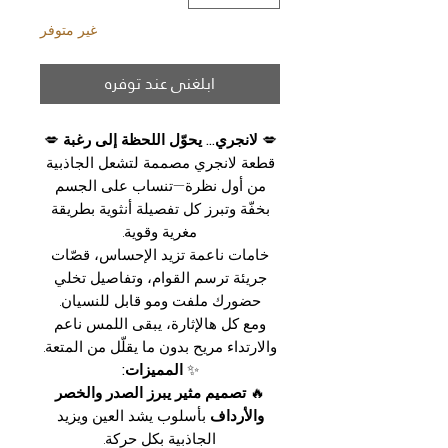
غير متوفر
ابلغني عند توفره
💋
لانجري… يحوّل اللحظة إلى رغبة
💋
قطعة لانجري مصممة لتشعل الجاذبية
من أول نظرة—تنساب على الجسم
بخفّة وتبرز كل تفصيلة أنثوية بطريقة
مغرية وقوية.
خامات ناعمة تزيد الإحساس، قصّات
جريئة ترسم القوام، وتفاصيل تخلي
حضورك ملفت ومو قابل للنسيان.
ومع كل هالإثارة، يبقى اللمس ناعم
والارتداء مريح بدون ما يقلّل من المتعة.
✨
المميزات:
🔥
تصميم مثير يبرز الصدر والخصر
والأرداف
بأسلوب يشد العين ويزيد
الجاذبية بكل حركة.