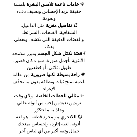
🌹
خامات ناعمة تلامس البشرة
بلمسة
خفيفة تزيد الإحساس وتضيف دفء
ونعومة.
🍒
تفاصيل مغرية
مثل الدانتيل،
الشفافية، الفتحات، الشرائط،
والقصّات الدقيقة اللي تكشف وتغطي
بذكاء.
💃
قصّة تكمّل شكل الجسم
وتبرز ملامحه
الأنثوية بأجمل صورة، سواء كان قصير،
طويل، ثلاثي، أو قطعتين.
💗
راحة بسيطة لكنها ضرورية
من بطانة
ناعمة تمنح ثبات ونظافة بدون ما تخفّف
الإغراء.
✨
مثالي للحظات الخاصة
… ولأي وقت
تريدين تعيشين إحساس أنوثة عالي
وجاذبية ما تتكرّر.
💞 اللانجري مو مجرد قطعة… هو لغة
أنوثة، لعبة إثارة، وإحساس يمنحك
جمال وثقة أكبر من أي لباس آخر.