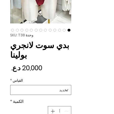
وحدة SKU: T38
بدي سوت لانجري
بولينا
السع
القياس
*
الكمية
*